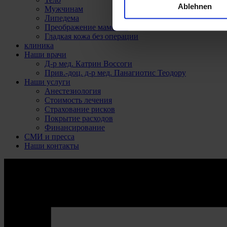
Ablehnen
Мужчинам
Липедема
Преображение мамочки
Гладкая кожа без операции
клиника
Наши врачи
Д-р мед. Катрин Воссоги
Прив.-доц. д-р мед. Панагиотис Теодору
Наши услуги
Анестезиология
Стоимость лечения
Страхование рисков
Покрытие расходов
Финансирование
СМИ и пресса
Наши контакты