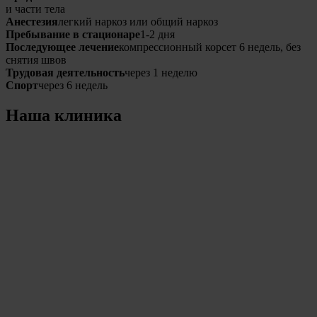
и части тела
Анестезия
легкий наркоз или общий наркоз
Пребывание в стационаре
1-2 дня
Последующее лечение
компрессионный корсет 6 недель, без
снятия швов
Трудовая деятельность
через 1 неделю
Спорт
через 6 недель
Наша клиника