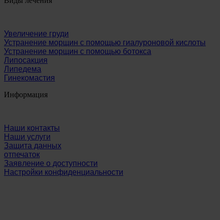
Виды лечения
Увеличение груди
Устранение морщин с помощью гиалуроновой кислоты
Устранение морщин с помощью ботокса
Липосакция
Липедема
Гинекомастия
Информация
Наши контакты
Наши услуги
Защита данных
отпечаток
Заявление о доступности
Настройки конфиденциальности