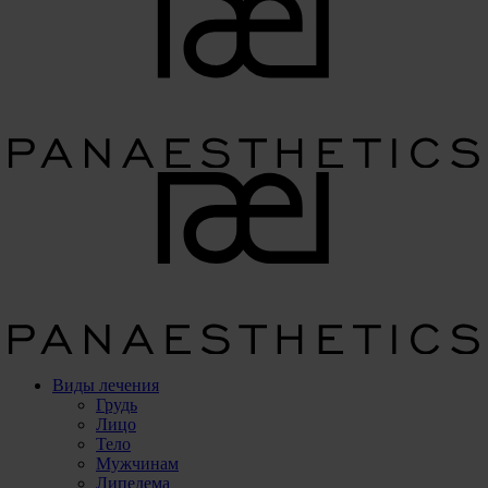
Виды лечения
Грудь
Лицо
Тело
Мужчинам
Липедема