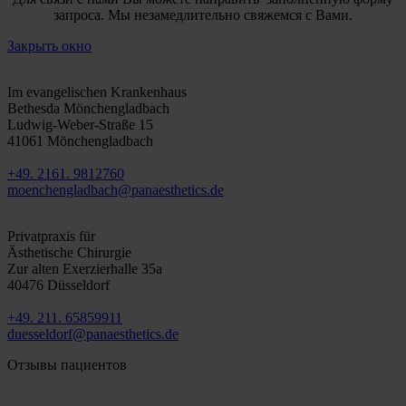
запроса. Мы незамедлительно свяжемся с Вами.
Закрыть окно
Mönchengladbach
Im evangelischen Krankenhaus
Bethesda Mönchengladbach
Ludwig-Weber-Straße 15
41061 Mönchengladbach
+49. 2161. 9812760
moenchengladbach@panaesthetics.de
Düsseldorf
Privatpraxis für
Ästhetische Chirurgie
Zur alten Exerzierhalle 35a
40476 Düsseldorf
+49. 211. 65859911
duesseldorf@panaesthetics.de
Отзывы пациентов