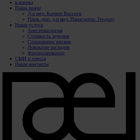
клиника
Наши врачи
Д-р мед. Катрин Воссоги
Прив.-доц. д-р мед. Панагиотис Теодору
Наши услуги
Анестезиология
Стоимость лечения
Страхование рисков
Покрытие расходов
Финансирование
СМИ и пресса
Наши контакты