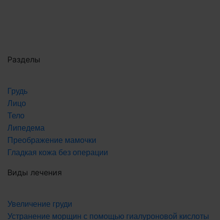
Разделы
Грудь
Лицо
Тело
Липедема
Преображение мамочки
Гладкая кожа без операции
Виды лечения
Увеличение груди
Устранение морщин с помощью гиалуроновой кислоты