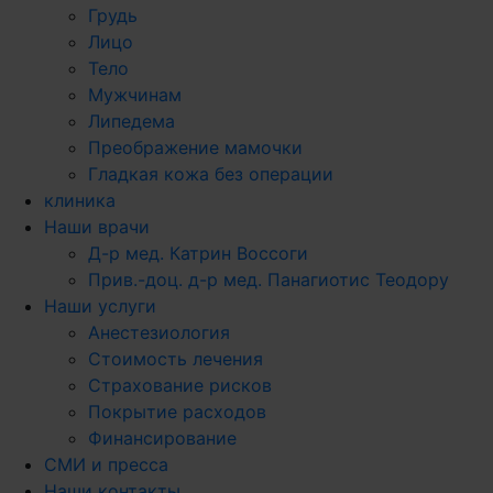
Грудь
Лицо
Тело
Мужчинам
Липедема
Преображение мамочки
Гладкая кожа без операции
клиника
Наши врачи
Д-р мед. Катрин Воссоги
Прив.-доц. д-р мед. Панагиотис Теодору
Наши услуги
Анестезиология
Стоимость лечения
Страхование рисков
Покрытие расходов
Финансирование
СМИ и пресса
Наши контакты