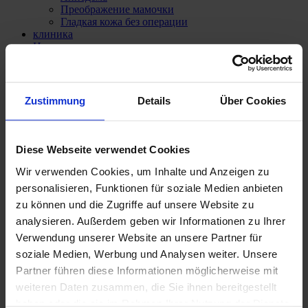
Преображение мамочки
Гладкая кожа без операции
клиника
Наши врачи
Д-р мед. Катрин Воссоги
Прив.-доц. д-р мед. Панагиотис Теодору
Наши услуги
Анестезиология
Zustimmung
Details
Über Cookies
Стоимость лечения
Страхование рисков
Покрытие расходов
Финансирование
Diese Webseite verwendet Cookies
СМИ и пресса
Наши контакты
Wir verwenden Cookies, um Inhalte und Anzeigen zu
personalisieren, Funktionen für soziale Medien anbieten
zu können und die Zugriffe auf unsere Website zu
analysieren. Außerdem geben wir Informationen zu Ihrer
Verwendung unserer Website an unsere Partner für
soziale Medien, Werbung und Analysen weiter. Unsere
Partner führen diese Informationen möglicherweise mit
weiteren Daten zusammen, die Sie ihnen bereitgestellt
haben oder die sie im Rahmen Ihrer Nutzung der Dienste