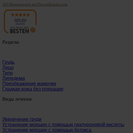
353
Bewertungen auf ProvenExpert.com
Panaesthetics
Sehr gut
08/2026
Разделы
Грудь
Лицо
Тело
Липедема
Преображение мамочки
Гладкая кожа без операции
Виды лечения
Увеличение груди
Устранение морщин с помощью гиалуроновой кислоты
Устранение морщин с помощью ботокса