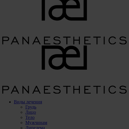
Виды лечения
Грудь
Лицо
Тело
Мужчинам
Липедема