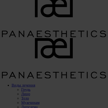
Виды лечения
Грудь
Лицо
Тело
Мужчинам
Липедема