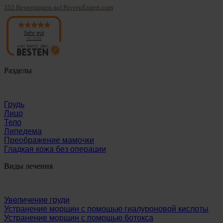
353
Bewertungen auf ProvenExpert.com
Panaesthetics
Sehr gut
08/2026
Разделы
Грудь
Лицо
Тело
Липедема
Преображение мамочки
Гладкая кожа без операции
Виды лечения
Увеличение груди
Устранение морщин с помощью гиалуроновой кислоты
Устранение морщин с помощью ботокса