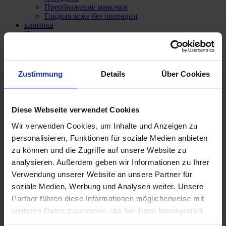
Преображение мамочки
Гладкая кожа без операции
клиника
Наши врачи
Д-р мед. Катрин Воссоги
Прив.-доц. д-р мед. Панагиотис Теодору
Наши услуги
Анестезиология
Zustimmung
Details
Über Cookies
Стоимость лечения
Страхование рисков
Покрытие расходов
Финансирование
Diese Webseite verwendet Cookies
СМИ и пресса
Наши контакты
Wir verwenden Cookies, um Inhalte und Anzeigen zu
personalisieren, Funktionen für soziale Medien anbieten
zu können und die Zugriffe auf unsere Website zu
analysieren. Außerdem geben wir Informationen zu Ihrer
Verwendung unserer Website an unsere Partner für
soziale Medien, Werbung und Analysen weiter. Unsere
Partner führen diese Informationen möglicherweise mit
weiteren Daten zusammen, die Sie ihnen bereitgestellt
haben oder die sie im Rahmen Ihrer Nutzung der Dienste