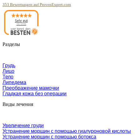
353
Bewertungen auf ProvenExpert.com
Panaesthetics
Sehr gut
08/2026
Разделы
Грудь
Лицо
Тело
Липедема
Преображение мамочки
Гладкая кожа без операции
Виды лечения
Увеличение груди
Устранение морщин с помощью гиалуроновой кислоты
Устранение морщин с помощью ботокса