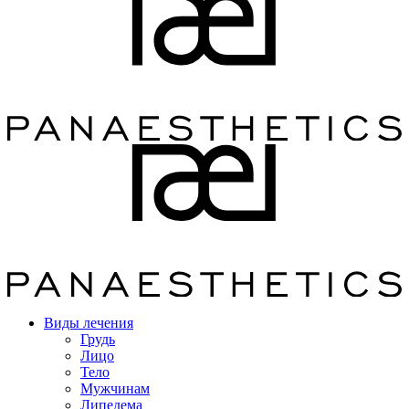
Виды лечения
Грудь
Лицо
Тело
Мужчинам
Липедема