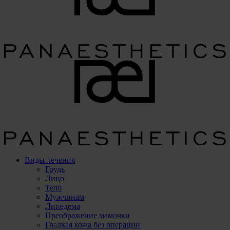
Виды лечения
Грудь
Лицо
Тело
Мужчинам
Липедема
Преображение мамочки
Гладкая кожа без операции