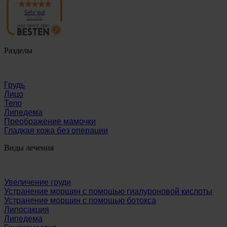
Panaesthetics
Sehr gut
08/2026
Разделы
Грудь
Лицо
Тело
Липедема
Преображение мамочки
Гладкая кожа без операции
Виды лечения
Увеличение груди
Устранение морщин с помощью гиалуроновой кислоты
Устранение морщин с помощью ботокса
Липосакция
Липедема