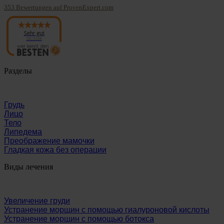
353
Bewertungen auf ProvenExpert.com
Panaesthetics
Sehr gut
08/2026
Разделы
Грудь
Лицо
Тело
Липедема
Преображение мамочки
Гладкая кожа без операции
Виды лечения
Увеличение груди
Устранение морщин с помощью гиалуроновой кислоты
Устранение морщин с помощью ботокса