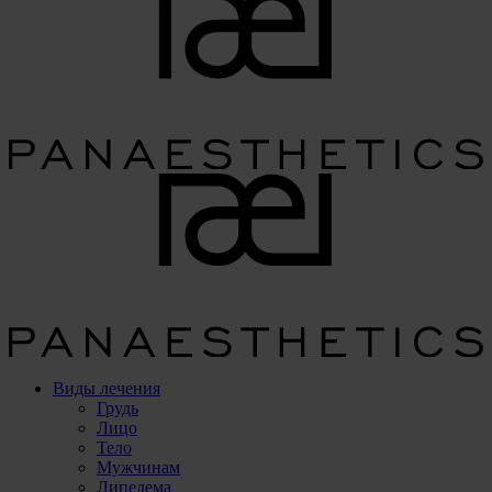
Виды лечения
Грудь
Лицо
Тело
Мужчинам
Липедема