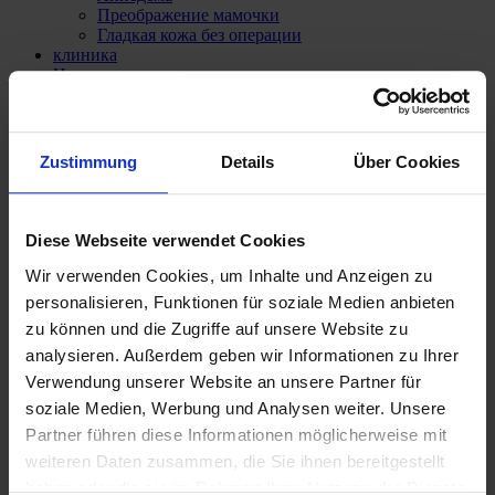
Преображение мамочки
Гладкая кожа без операции
клиника
Наши врачи
Д-р мед. Катрин Воссоги
Прив.-доц. д-р мед. Панагиотис Теодору
Наши услуги
Анестезиология
Zustimmung
Details
Über Cookies
Стоимость лечения
Страхование рисков
Покрытие расходов
Финансирование
Diese Webseite verwendet Cookies
СМИ и пресса
Наши контакты
Wir verwenden Cookies, um Inhalte und Anzeigen zu
personalisieren, Funktionen für soziale Medien anbieten
zu können und die Zugriffe auf unsere Website zu
analysieren. Außerdem geben wir Informationen zu Ihrer
Verwendung unserer Website an unsere Partner für
soziale Medien, Werbung und Analysen weiter. Unsere
Partner führen diese Informationen möglicherweise mit
weiteren Daten zusammen, die Sie ihnen bereitgestellt
haben oder die sie im Rahmen Ihrer Nutzung der Dienste